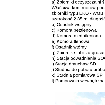
a) Zbiorniki oczyszczalni
Właściwą kontenerową oc
zbiorniki typu EKO -
WGB o 
szerokość 2,85 m, długoś
b) Osadnik wstępny
c) Komora beztlenowa
d) Komora niedotleniona
e) Komora tlenowa
f) Osadnik wtórny
g) Zbiornik stabilizacji o
h) Stacja odwadniania SO
i) Stacja dmuchaw SD
j) Studnia do poboru pró
k) Studnia pomiarowa SP
I) Pompownia wewnętrzn