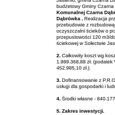
Jasieniu, gmina Czarna D
budżetowy Gminy Czarna
Komunalnej Czarna Dąbró
Dąbrówka .
Realizacja pr
przebudowie z rozbudową f
oczyszczalni ścieków o p
przepustowości 120 m3/d
ściekowej w Sołectwie Jas
2.
Całkowity koszt wg kosz
1.989.368,88 zł. (podatek
452.985,10 zł.).
3.
Dofinansowanie z P.R.O
usługi dla gospodarki i ludn
4.
Środki własne -
840.177,
5. Zakres inwestycji.