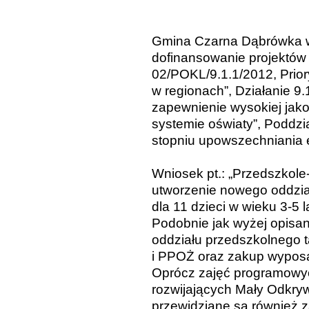
Gmina Czarna Dąbrówka w
dofinansowanie projektów
02/POKL/9.1.1/2012, Prior
w regionach”, Działanie 9
zapewnienie wysokiej jak
systemie oświaty”, Poddzi
stopniu upowszechniania e
W
niosek pt.: „Przedszkole
utworzenie nowego oddzia
dla 11 dzieci w wieku 3-
5 
Podobnie jak wyżej opisan
oddziału przedszkolnego 
i PPOŻ oraz zakup wyposa
Oprócz zajęć programowyc
rozwijających Mały Odkryw
przewidziane są również za