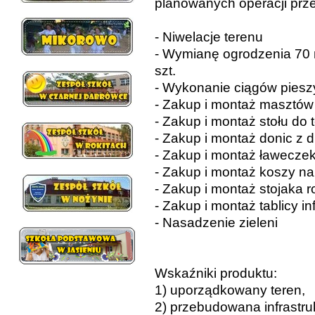
planowanych operacji prz
-
Niwelacje terenu
-
Wymianę ogrodzenia 70 mb
szt.
-
Wykonanie ciągów pieszy
-
Zakup i montaż masztów 
-
Zakup i montaż stołu do t
-
Zakup i montaż donic z d
-
Zakup i montaż ławeczek:
-
Zakup i montaż koszy na 
-
Zakup i montaż stojaka r
-
Zakup i montaż tablicy in
-
Nasadzenie zieleni
Wskaźniki produktu:
1) uporządkowany teren,
2) przebudowana infrastru