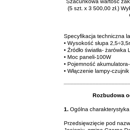
Szacunkowa wartość zaku
(5 szt. x 3 500,00 zł.)
Specyfikacja techniczna l
• Wysokość słupa 2,5÷3,
• Źródło światła-
żarówka 
• Moc paneli-
100W
• Pojemność akumulatora-
• Włączenie lampy-
czujni
____________________
R
ozbudowa oc
1.
Ogólna charakterystyka 
Przedsięwzięcie pod nazw